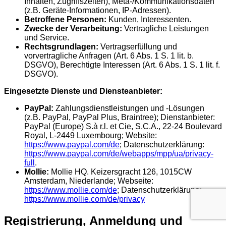
Inhalten, Zugriffszeiten), Meta-/Kommunikationsdaten
(z.B. Geräte-Informationen, IP-Adressen).
Betroffene Personen:
Kunden, Interessenten.
Zwecke der Verarbeitung:
Vertragliche Leistungen
und Service.
Rechtsgrundlagen:
Vertragserfüllung und
vorvertragliche Anfragen (Art. 6 Abs. 1 S. 1 lit. b.
DSGVO), Berechtigte Interessen (Art. 6 Abs. 1 S. 1 lit. f.
DSGVO).
Eingesetzte Dienste und Diensteanbieter:
PayPal:
Zahlungsdienstleistungen und -Lösungen
(z.B. PayPal, PayPal Plus, Braintree); Dienstanbieter:
PayPal (Europe) S.à r.l. et Cie, S.C.A., 22-24 Boulevard
Royal, L-2449 Luxembourg; Website:
https://www.paypal.com/de
; Datenschutzerklärung:
https://www.paypal.com/de/webapps/mpp/ua/privacy-
full
.
Mollie:
Mollie HQ. Keizersgracht 126, 1015CW
Amsterdam, Niederlande; Webseite:
https://www.mollie.com/de
; Datenschutzerklärung:
https://www.mollie.com/de/privacy
Registrierung, Anmeldung und